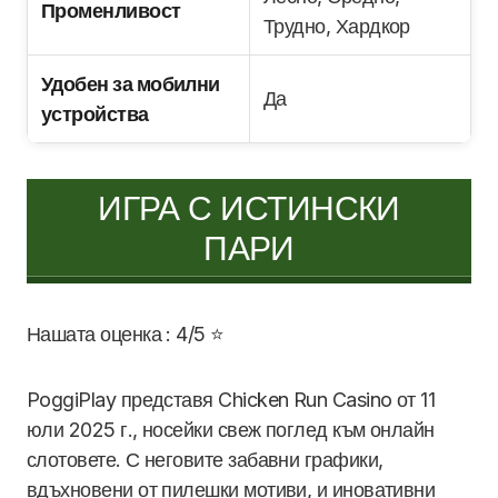
Променливост
Трудно, Хардкор
Удобен за мобилни
Да
устройства
ИГРА С ИСТИНСКИ
ПАРИ
Нашата оценка : 4/5 ⭐
PoggiPlay представя Chicken Run Casino от 11
юли 2025 г., носейки свеж поглед към онлайн
слотовете. С неговите забавни графики,
вдъхновени от пилешки мотиви, и иновативни