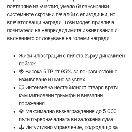
повтаряне на участия, умело балансирайки
системните скромни печалби с епизодични, но
впечатляващи награди. Този модел привлича
почитатели на непредвидимите изживявания и
вълнението от ловуване на големи награди.
Живи илюстрации с пилета върху динамичен
пейзаж
🌟 Висока RTP от 95% за по-равностойно
изживяване и шанс за успех
💥 Интензивна нестабилност отваря врати
към мигновени триумфи и внезапни
поражения.
💎 Максимално възнаграждение до 5 000
пъти първоначалната ви заложена сума
🕹️ Интуитивно управление, подходящо за