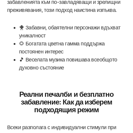
забавленията към по-завладяващи и зрелищни
преживявания, този подход наистина изпъква.
🐥 Забавни, обаятелни персонажи вдъхват
уникалност
🌻 Богатата цветна гамма поддържа
постоянен интерес
🎵 Веселата музика повишава всеобщото
духовно състояние
Реални печалби и безплатно
забавление: Как да изберем
подходящия режим
Всеки разполага с индивидуални стимули при