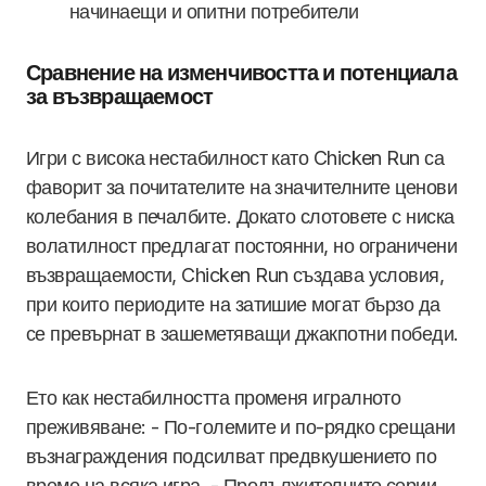
начинаещи и опитни потребители
Сравнение на изменчивостта и потенциала
за възвращаемост
Игри с висока нестабилност като Chicken Run са
фаворит за почитателите на значителните ценови
колебания в печалбите. Докато слотовете с ниска
волатилност предлагат постоянни, но ограничени
възвращаемости, Chicken Run създава условия,
при които периодите на затишие могат бързо да
се превърнат в зашеметяващи джакпотни победи.
Ето как нестабилността променя игралното
преживяване: - По-големите и по-рядко срещани
възнаграждения подсилват предвкушението по
време на всяка игра. - Продължителните серии