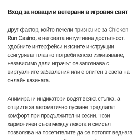
Вход за новаци и ветерани в игровия свят
Друг фактор, който печели признание за Chicken
Run Casino, е неговата интуитивна достъпност.
Удобните интерфейси и ясните инструкции
осигуряват плавно потребителско изживяване,
независимо дали играчът се запознава с
виртуалните забавления или е опитен в света на
онлайн казината.
Анимирани индикатори водят всяка стъпка, а
опциите за автоматично пускане предлагат
комфорт при продължителни сесии. Този
хармоничен съюз между лекота и смисъл
позволява на посетителите да се потопят веднага