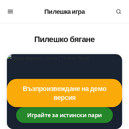
Пилешка игра
Пилешко бягане
Възпроизвеждане на демо
версия
Играйте за истински пари