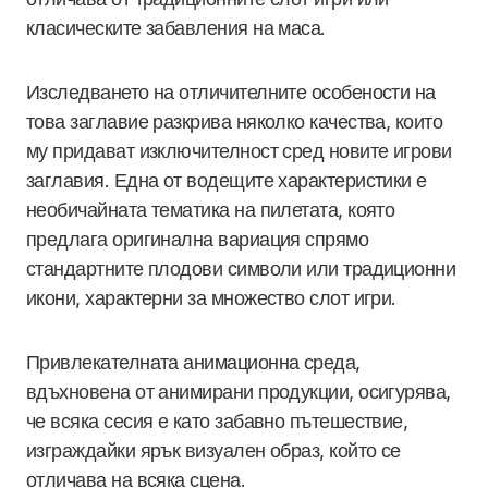
класическите забавления на маса.
Изследването на отличителните особености на
това заглавие разкрива няколко качества, които
му придават изключителност сред новите игрови
заглавия. Една от водещите характеристики е
необичайната тематика на пилетата, която
предлага оригинална вариация спрямо
стандартните плодови символи или традиционни
икони, характерни за множество слот игри.
Привлекателната анимационна среда,
вдъхновена от анимирани продукции, осигурява,
че всяка сесия е като забавно пътешествие,
изграждайки ярък визуален образ, който се
отличава на всяка сцена.