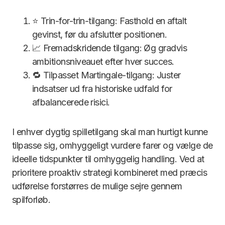
⭐ Trin-for-trin-tilgang: Fasthold en aftalt
gevinst, før du afslutter positionen.
📈 Fremadskridende tilgang: Øg gradvis
ambitionsniveauet efter hver succes.
🔁 Tilpasset Martingale-tilgang: Juster
indsatser ud fra historiske udfald for
afbalancerede risici.
I enhver dygtig spilletilgang skal man hurtigt kunne
tilpasse sig, omhyggeligt vurdere farer og vælge de
ideelle tidspunkter til omhyggelig handling. Ved at
prioritere proaktiv strategi kombineret med præcis
udførelse forstørres de mulige sejre gennem
spilforløb.