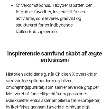
💯 Velkomstbonus: Tilbyder rabatter, der
fordobler favoritter, inviterer til fælles
aktiviteter, som leveres gradvist og
struktureret for en indbydende
fællesskabsoplevelse.
Inspirerende samfund skabt af ægte
entusiasmi
Historien udfolder sig, når Chicken X overskrider
sædvanlige spillebarrierer og bliver
omdrejningspunkter, som samler levende grupper.
Motiveret af forskellige drifter og passioner
iværksætter entusiaster ambitiøse fællesprojekter,
hvilket fejres gennem farverige, omhyggeligt