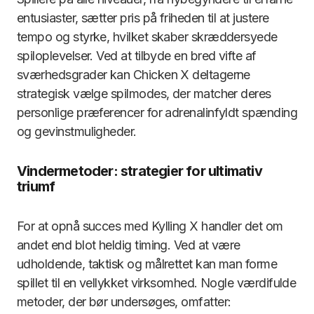
entusiaster, sætter pris på friheden til at justere
tempo og styrke, hvilket skaber skræddersyede
spiloplevelser. Ved at tilbyde en bred vifte af
sværhedsgrader kan Chicken X deltagerne
strategisk vælge spilmodes, der matcher deres
personlige præferencer for adrenalinfyldt spænding
og gevinstmuligheder.
Vindermetoder: strategier for ultimativ
triumf
For at opnå succes med Kylling X handler det om
andet end blot heldig timing. Ved at være
udholdende, taktisk og målrettet kan man forme
spillet til en vellykket virksomhed. Nogle værdifulde
metoder, der bør undersøges, omfatter: