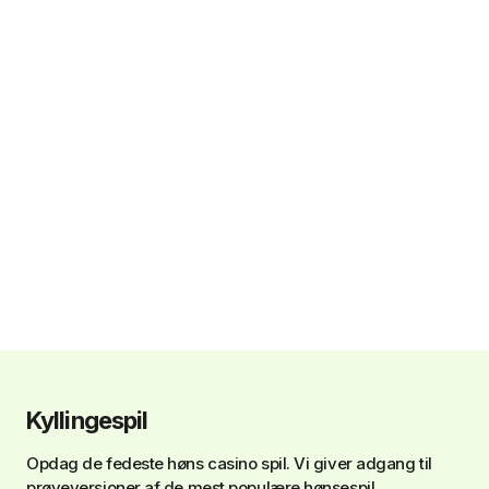
Kyllingespil
Opdag de fedeste høns casino spil. Vi giver adgang til
prøveversioner af de mest populære hønsespil,