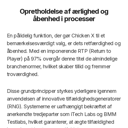
Opretholdelse af ærlighed og
åbenhed i processer
En pålidelig funktion, der gør Chicken X til et
bemærkelsesværdigt valg, er dets retfærdighed og
åbenhed. Med en imponerende RTP (Return to
Player) på 97% overgår denne titel de almindelige
branchenormer, hvilket skaber tillid og fremmer
troværdighed.
Disse grundprincipper styrkes yderligere igennem
anvendelsen af innovative tilfældighedsgeneratorer
(RNG). Systemerne er uafhængigt bekræftet af
anerkendte tredjeparter som iTech Labs og BMM
Testlabs, hvilket garanterer, at ægte tilfældighed