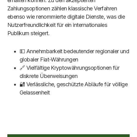
erhalten können. Zu den akzeptierten
Zahlungsoptionen zählen klassische Verfahren
ebenso wie renommierte digitale Dienste, was die
Nutzerfreundlichkeit für ein internationales
Publikum steigert.
💵 Annehmbarkeit bedeutender regionaler und
globaler Fiat-Währungen
🔗 Vielfältige Kryptowährungsoptionen für
diskrete Überweisungen
🔐 Verlässliche, geschützte Abläufe für völlige
Gelassenheit