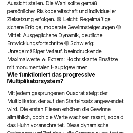
Aussicht stellen. Die Wahl sollte gemäß
persönlicher Risikobereitschaft und individueller
Zielsetzung erfolgen. 🟢 Leicht: Regelmäßige
sichere Erfolge, moderate Gewinnsteigerungen 🟡
Mittel: Ausgeglichene Dynamik, deutliche
Entwicklungsfortschritte 🔴 Schwierig:
Unregelmäßiger Verlauf, beeindruckende
Maximalwerte 🔥 Extrem: Hochriskante Einsätze
mit monumentalen Hauptgewinnen
Wie funktioniert das progressive
Multiplikatorsystem?
Mit jedem gesprungenen Quadrat steigt der
Multiplikator, der auf den Starteinsatz angewendet
wird. Die ersten Fliesen erhöhen die Gewinne
allmählich, doch die Werte wachsen rasant, sobald
das Huhn voranschreitet. Diese dynamische