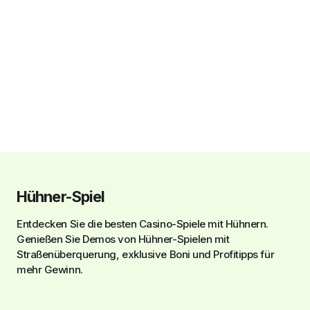
Hühner-Spiel
Entdecken Sie die besten Casino-Spiele mit Hühnern.
Genießen Sie Demos von Hühner-Spielen mit
Straßenüberquerung, exklusive Boni und Profitipps für
mehr Gewinn.