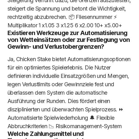
Steigerung verführt dazu, die Grenzen auszutesten,
steigert die Spannung und betont die Wichtigkeit,
rechtzeitig abzubrechen. 📦 Fliesennummer ⚡
Multiplikator 1 x1.05 3 x1.25 6 x2.00 10+ x5.00+
Existieren Werkzeuge zur Automatisierung
von Wetteinsätzen oder zur Festlegung von
Gewinn- und Verlustobergrenzen?
Ja, Chicken Stake bietet Automatisierungsoptionen
für ein optimiertes Spielerlebnis. Die Nutzer
definieren individuelle Einsatzgrößen und Mengen,
legen Verlustlimits oder Gewinnziele fest und
überlassen dem System die automatische
Ausführung der Runden. Dies fördert einen
disziplinierten und überwachten Spielprozess. ⏩
Automatisierte Spielwiederholung 🔔 Flexible
Abbruchkriterien 📉 Risikomanagement-System
Welche Zahlungsmittel und