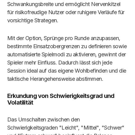
Schwankungsbreite und ermöglicht Nervenkitzel
für risikofreudige Nutzer oder ruhigere Verläufe für
vorsichtige Strategen.
Mit der Option, Sprünge pro Runde anzupassen,
bestimmte Einsatzobergrenzen zu definieren sowie
automatisierte Spielmodi zu aktivieren, gewinnt der
Spieler mehr Einfluss. Dadurch lässt sich jede
Session ideal auf das eigene Wohlbefinden und die
taktische Herangehensweise abstimmen.
Erkundung von Schwierigkeitsgrad und
Volatilität
Das Umschalten zwischen den
Schwierigkeitsgraden "Leicht", "Mittel", "Schwer"