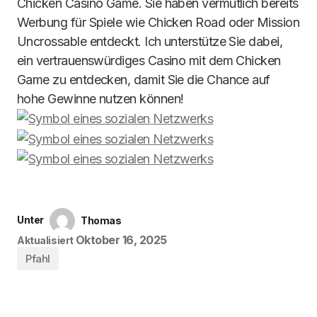
Chicken Casino Game. Sie haben vermutlich bereits
Werbung für Spiele wie Chicken Road oder Mission
Uncrossable entdeckt. Ich unterstütze Sie dabei,
ein vertrauenswürdiges Casino mit dem Chicken
Game zu entdecken, damit Sie die Chance auf
hohe Gewinne nutzen können!
Unter
Thomas
Oktober 16, 2025
Aktualisiert
Pfahl