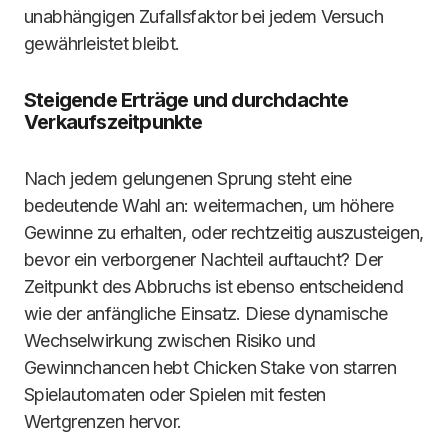
unabhängigen Zufallsfaktor bei jedem Versuch
gewährleistet bleibt.
Steigende Erträge und durchdachte
Verkaufszeitpunkte
Nach jedem gelungenen Sprung steht eine
bedeutende Wahl an: weitermachen, um höhere
Gewinne zu erhalten, oder rechtzeitig auszusteigen,
bevor ein verborgener Nachteil auftaucht? Der
Zeitpunkt des Abbruchs ist ebenso entscheidend
wie der anfängliche Einsatz. Diese dynamische
Wechselwirkung zwischen Risiko und
Gewinnchancen hebt Chicken Stake von starren
Spielautomaten oder Spielen mit festen
Wertgrenzen hervor.