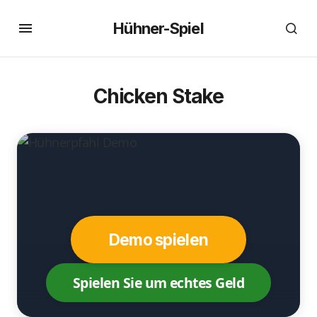
Hühner-Spiel
Chicken Stake
Demo spielen
Spielen Sie um echtes Geld