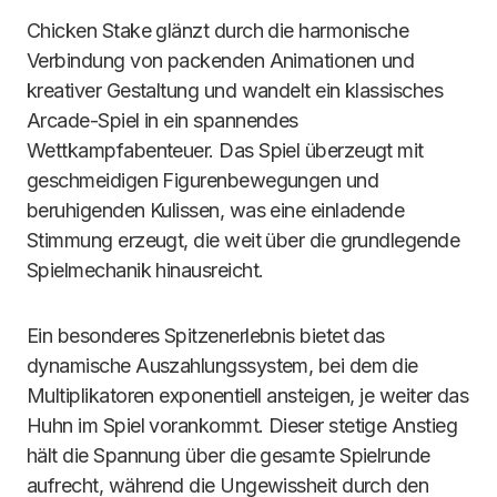
Chicken Stake glänzt durch die harmonische
Verbindung von packenden Animationen und
kreativer Gestaltung und wandelt ein klassisches
Arcade-Spiel in ein spannendes
Wettkampfabenteuer. Das Spiel überzeugt mit
geschmeidigen Figurenbewegungen und
beruhigenden Kulissen, was eine einladende
Stimmung erzeugt, die weit über die grundlegende
Spielmechanik hinausreicht.
Ein besonderes Spitzenerlebnis bietet das
dynamische Auszahlungssystem, bei dem die
Multiplikatoren exponentiell ansteigen, je weiter das
Huhn im Spiel vorankommt. Dieser stetige Anstieg
hält die Spannung über die gesamte Spielrunde
aufrecht, während die Ungewissheit durch den