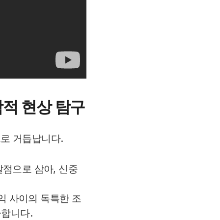
적 현상 탐구
로 거듭납니다.
발점으로 삼아, 신중
익 사이의 독특한 조
출합니다.