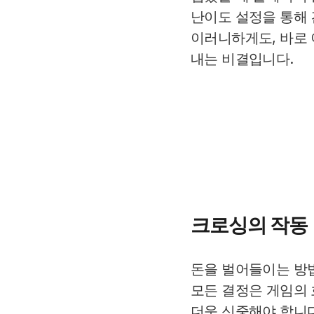
난이도 설정을 통해 
이러니하게도, 바로 
내는 비결입니다.
크로싱의 작동 
돈을 벌어들이는 방
모든 결정은 게임의 
더욱 신중해야 합니다