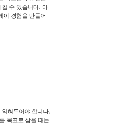
킬 수 있습니다. 아
레이 경험을 만들어
 익혀두어야 합니다.
를 목표로 삼을 때는