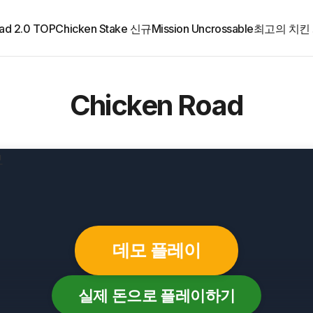
ad 2.0 TOP
Chicken Stake 신규
Mission Uncrossable
최고의 치킨
Chicken Road
데모 플레이
실제 돈으로 플레이하기