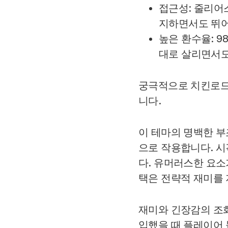
접근성: 줄리어
지하면서도 뛰어
높은 환수율: 
대로 살리면서도
궁극적으로 치킨로드
니다.
이 테마의 명백한 
으로 작용합니다. 
다. 유머러스한 요소
택은 전략적 재미를
재미와 긴장감의 조화
입했을 때 플레이어 