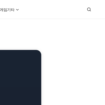
 게임
기타