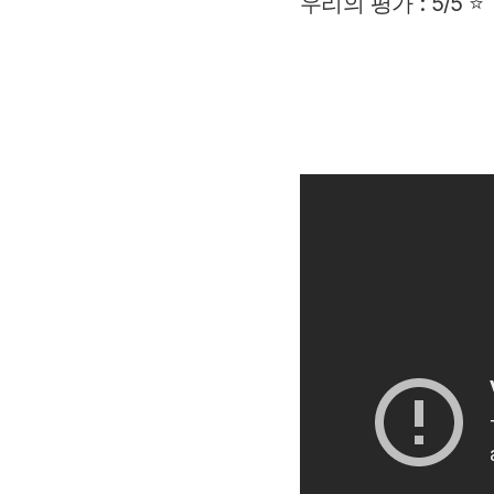
우리의 평가 : 5/5 ⭐