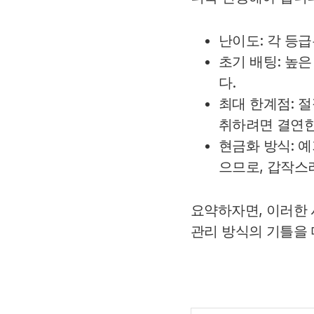
난이도: 각 등
초기 배팅: 높
다.
최대 한계점: 절
취하려면 결연한
현금화 방식: 
으므로, 갑작스
요약하자면, 이러한
관리 방식의 기틀을