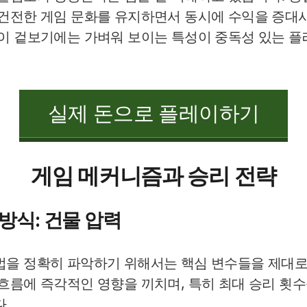
건전한 게임 문화를 유지하면서 동시에 수익을 증대시
이 겉보기에는 가벼워 보이는 특성이 중독성 있는 플
실제 돈으로 플레이하기
게임 메커니즘과 승리 전략
방식: 건물 압력
법을 정확히 파악하기 위해서는 핵심 변수들을 제대로
흐름에 즉각적인 영향을 끼치며, 특히 최대 승리 횟수
.