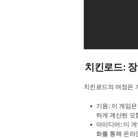
치킨로드: 
치킨로드의 여정은 
기원: 이 게임은
하게 계산된 모
아이디어: 이 
화를 통해 온라