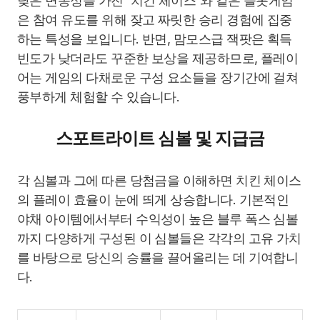
낮은 변동성을 가진 '치킨 체이스'와 같은 슬롯게임
은 참여 유도를 위해 잦고 짜릿한 승리 경험에 집중
하는 특성을 보입니다. 반면, 맘모스급 잭팟은 획득
빈도가 낮더라도 꾸준한 보상을 제공하므로, 플레이
어는 게임의 다채로운 구성 요소들을 장기간에 걸쳐
풍부하게 체험할 수 있습니다.
스포트라이트 심볼 및 지급금
각 심볼과 그에 따른 당첨금을 이해하면 치킨 체이스
의 플레이 효율이 눈에 띄게 상승합니다. 기본적인
야채 아이템에서부터 수익성이 높은 블루 폭스 심볼
까지 다양하게 구성된 이 심볼들은 각각의 고유 가치
를 바탕으로 당신의 승률을 끌어올리는 데 기여합니
다.