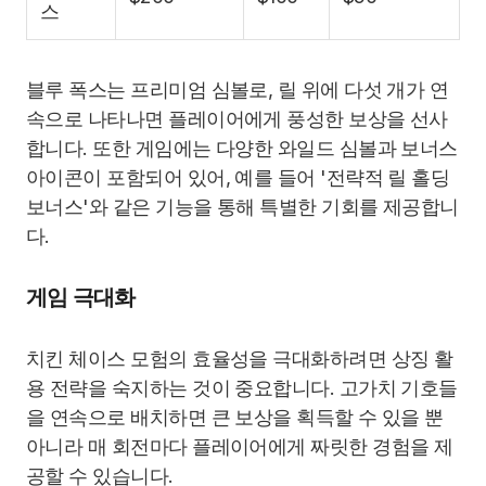
스
블루 폭스는 프리미엄 심볼로, 릴 위에 다섯 개가 연
속으로 나타나면 플레이어에게 풍성한 보상을 선사
합니다. 또한 게임에는 다양한 와일드 심볼과 보너스
아이콘이 포함되어 있어, 예를 들어 '전략적 릴 홀딩
보너스'와 같은 기능을 통해 특별한 기회를 제공합니
다.
게임 극대화
치킨 체이스 모험의 효율성을 극대화하려면 상징 활
용 전략을 숙지하는 것이 중요합니다. 고가치 기호들
을 연속으로 배치하면 큰 보상을 획득할 수 있을 뿐
아니라 매 회전마다 플레이어에게 짜릿한 경험을 제
공할 수 있습니다.