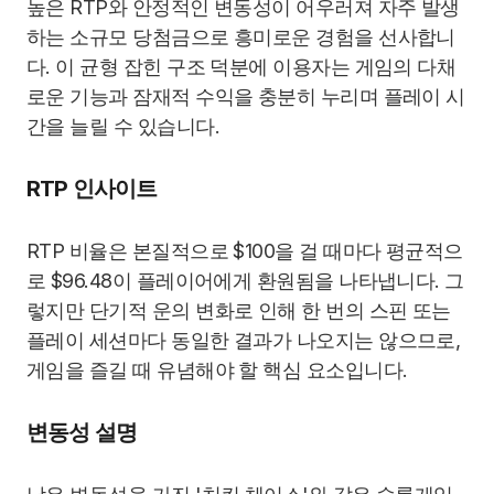
높은 RTP와 안정적인 변동성이 어우러져 자주 발생
하는 소규모 당첨금으로 흥미로운 경험을 선사합니
다. 이 균형 잡힌 구조 덕분에 이용자는 게임의 다채
로운 기능과 잠재적 수익을 충분히 누리며 플레이 시
간을 늘릴 수 있습니다.
RTP 인사이트
RTP 비율은 본질적으로 $100을 걸 때마다 평균적으
로 $96.48이 플레이어에게 환원됨을 나타냅니다. 그
렇지만 단기적 운의 변화로 인해 한 번의 스핀 또는
플레이 세션마다 동일한 결과가 나오지는 않으므로,
게임을 즐길 때 유념해야 할 핵심 요소입니다.
변동성 설명