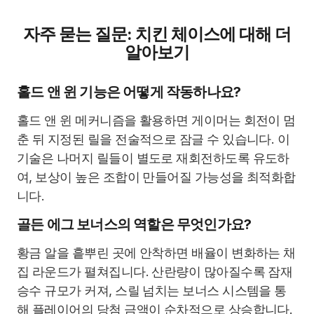
자주 묻는 질문: 치킨 체이스에 대해 더
알아보기
홀드 앤 윈 기능은 어떻게 작동하나요?
홀드 앤 윈 메커니즘을 활용하면 게이머는 회전이 멈
춘 뒤 지정된 릴을 전술적으로 잠글 수 있습니다. 이
기술은 나머지 릴들이 별도로 재회전하도록 유도하
여, 보상이 높은 조합이 만들어질 가능성을 최적화합
니다.
골든 에그 보너스의 역할은 무엇인가요?
황금 알을 흩뿌린 곳에 안착하면 배율이 변화하는 채
집 라운드가 펼쳐집니다. 산란량이 많아질수록 잠재
승수 규모가 커져, 스릴 넘치는 보너스 시스템을 통
해 플레이어의 당첨 금액이 순차적으로 상승합니다.