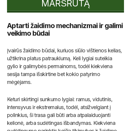
MARŠRUTĄ
Aptarti žaidimo mechanizmai ir galimi
veikimo būdai
Įvairūs žaidimo būdai, kuriuos siūlo vištienos kelias,
užtikrina platus patrauklumą. Keli lygiai suteikia
gylio ir galimybės permainoms, todėl kiekviena
sesija tampa išskirtine bet kokio patyrimo
mėgėjams.
Keturi skirtingi sunkumo lygiai: ramus, vidutinis,
intensyvus ir ekstremalus, todėl, atsižvelgiant į
polinkius, ši trasa gali būti arba atpalaiduojanti
kelionė, arba sudėtingas išbandymas. Kiekviena
sudėtingumo parinktis keičia tikimybes ir žaidimo