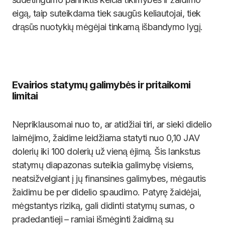
eigą, taip suteikdama tiek saugūs keliautojai, tiek
drąsūs nuotykių mėgėjai tinkamą išbandymo lygį.
Evairios statymų galimybės ir pritaikomi
limitai
Nepriklausomai nuo to, ar atidžiai tiri, ar sieki didelio
laimėjimo, žaidime leidžiama statyti nuo 0,10 JAV
dolerių iki 100 dolerių už vieną ėjimą. Šis lankstus
statymų diapazonas suteikia galimybę visiems,
neatsižvelgiant į jų finansines galimybes, mėgautis
žaidimu be per didelio spaudimo. Patyrę žaidėjai,
mėgstantys riziką, gali didinti statymų sumas, o
pradedantieji – ramiai išmėginti žaidimą su