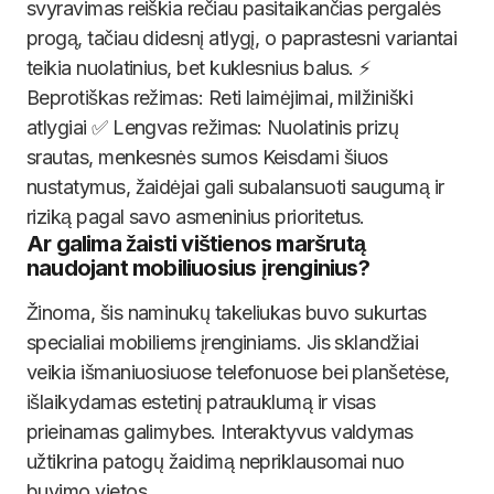
svyravimas reiškia rečiau pasitaikančias pergalės
progą, tačiau didesnį atlygį, o paprastesni variantai
teikia nuolatinius, bet kuklesnius balus. ⚡
Beprotiškas režimas: Reti laimėjimai, milžiniški
atlygiai ✅ Lengvas režimas: Nuolatinis prizų
srautas, menkesnės sumos Keisdami šiuos
nustatymus, žaidėjai gali subalansuoti saugumą ir
riziką pagal savo asmeninius prioritetus.
Ar galima žaisti vištienos maršrutą
naudojant mobiliuosius įrenginius?
Žinoma, šis naminukų takeliukas buvo sukurtas
specialiai mobiliems įrenginiams. Jis sklandžiai
veikia išmaniuosiuose telefonuose bei planšetėse,
išlaikydamas estetinį patrauklumą ir visas
prieinamas galimybes. Interaktyvus valdymas
užtikrina patogų žaidimą nepriklausomai nuo
buvimo vietos.