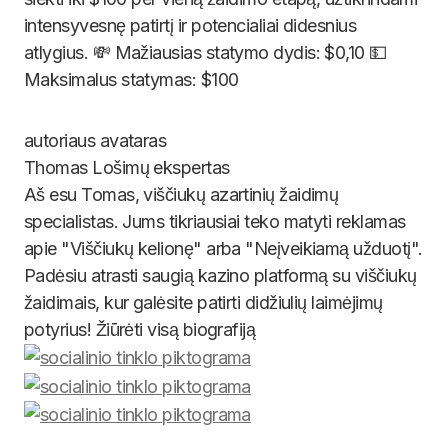
intensyvesnę patirtį ir potencialiai didesnius
atlygius. 💸 Mažiausias statymo dydis: $0,10 💵
Maksimalus statymas: $100
Thomas
Lošimų ekspertas
Aš esu Tomas, viščiukų azartinių žaidimų
specialistas. Jums tikriausiai teko matyti reklamas
apie "Viščiukų kelionę" arba "Neįveikiamą užduotį".
Padėsiu atrasti saugią kazino platformą su viščiukų
žaidimais, kur galėsite patirti didžiulių laimėjimų
potyrius! Žiūrėti visą biografiją