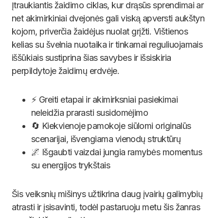
Įtraukiantis žaidimo ciklas, kur drąsūs sprendimai ar
net akimirkiniai dvejonės gali viską apversti aukštyn
kojom, priverčia žaidėjus nuolat grįžti. Vištienos
kelias su švelnia nuotaika ir tinkamai reguliuojamais
iššūkiais sustiprina šias savybes ir išsiskiria
perpildytoje žaidimų erdvėje.
⚡ Greiti etapai ir akimirksniai pasiekimai
neleidžia prarasti susidomėjimo
🔄 Kiekvienoje pamokoje siūlomi originalūs
scenarijai, išvengiama vienodų struktūrų
🌌 Išgaubti vaizdai jungia ramybės momentus
su energijos trykštais
Šis veiksnių mišinys užtikrina daug įvairių galimybių
atrasti ir įsisavinti, todėl pastaruoju metu šis žanras