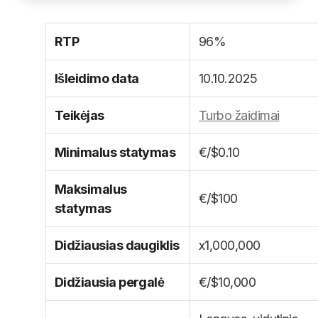
RTP
96%
Išleidimo data
10.10.2025
Teikėjas
Turbo žaidimai
Minimalus statymas
€/$0.10
Maksimalus
€/$100
statymas
Didžiausias daugiklis
x1,000,000
Didžiausia pergalė
€/$10,000