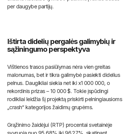
per daugybe partijų.
Ištirta didelių pergalės galimybių ir
sąžiningumo perspektyva
Vištienos trasos pasiūlymas nėra vien greitas
malonumas, bet ir tikra galimybė pasiekti didelius
pelnus. Daugikliai siekia net iki x1 000 000, o
rekordinis prizas – 10 000 $. Tokie įspūdingi
rodikliai leidžia šį projektą priskirti pelningiausioms
„crash“ kategorijos žaidimų grupėms.
Grąžinimo žaidėjui (RTP) procentai svetainėje
svyruoja nuo 95,68% iki 96,27%, skatinant