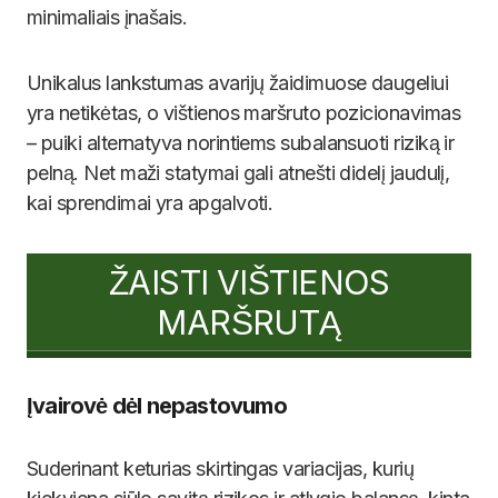
minimaliais įnašais.
Unikalus lankstumas avarijų žaidimuose daugeliui
yra netikėtas, o vištienos maršruto pozicionavimas
– puiki alternatyva norintiems subalansuoti riziką ir
pelną. Net maži statymai gali atnešti didelį jaudulį,
kai sprendimai yra apgalvoti.
ŽAISTI VIŠTIENOS
MARŠRUTĄ
Įvairovė dėl nepastovumo
Suderinant keturias skirtingas variacijas, kurių