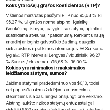
Koks yra lošėjų grąžos koeficientas (RTP)?
Vištienos maršrutas pasižymi RTP nuo 95,68 % iki
96,27 %. Ši grąžos norma atspindi ilgalaikę
išmokėjimų tikimybę, palyginti su statymų apimtimi,
skatindama atvirumą ir patikimumą. Renkantis naują
arkadinį ar loginio galvosūkio žaidimą, daugelis
siekia aiškios ir patikimos informacijos. 🎯 Sunkumo
lygiai📈 RTP intervalai Lengvas / vidutinisIki 96,27
% Sunkus / ekstremalus95,68 %–96,00 %
Kokios yra minimalios ir maksimalios
leidžiamos statymų sumos?
Žaidime statymai pradedami nuo vos $0,10, todėl
net paprasčiausiems žaidėjams ar asmenims,
stebintiems išlaidas, lengva prisijungti prie veiksmo.
Aistringi aukšto rizikos statymų entuziastai gali
siekti iki $100 per vieną žaidimo etapą, užtikrindami