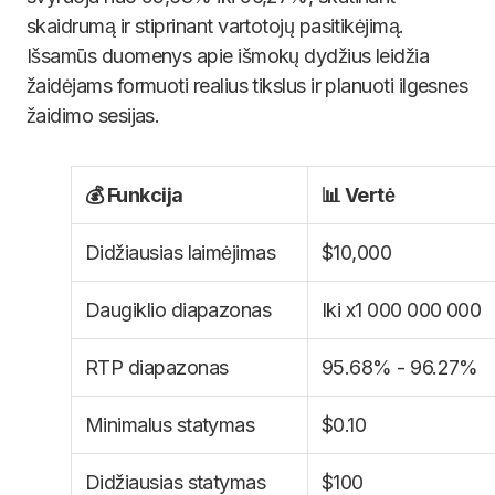
skaidrumą ir stiprinant vartotojų pasitikėjimą.
Išsamūs duomenys apie išmokų dydžius leidžia
žaidėjams formuoti realius tikslus ir planuoti ilgesnes
žaidimo sesijas.
💰 Funkcija
📊 Vertė
Didžiausias laimėjimas
$10,000
Daugiklio diapazonas
Iki x1 000 000 000
RTP diapazonas
95.68% - 96.27%
Minimalus statymas
$0.10
Didžiausias statymas
$100