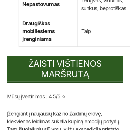
Lengvas, vidutinis,
Nepastovumas
sunkus, beprotiškas
Draugiškas
mobiliesiems
Taip
įrenginiams
ŽAISTI VIŠTIENOS
MARŠRUTĄ
Mūsų įvertinimas : 4.5/5 ⭐
Įžengiant į naujausių kazino žaidimų erdvę,
kiekvienas leidimas sukelia kupiną emocijų potyrių.
Tarp šiuolaikinių siūlymų, vištų ekspedicija pristato