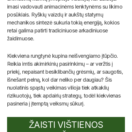
imasi vadovauti animacinėms lenktynėms su likimo
posūkiais. Ryškių vaizdų ir aukštų statymų
mechanikos sintezė sukuria tokią energiją, kokios
retai galima patirti tradiciniuose arkadiniuose
žaidimuose.
Kiekviena rungtynė kupina neišvengiamo įtūpčio.
Reikia imtis akimirkinių pasirinkimų – ar veržtis į
priekį, nepaisant besiklibančių grėsmių, ar saugotis,
išnešant pelną, kol dar neliko per daugiau? Šis
nuolatinis spąstų veikimas vilioja tiek atkaklių
rizikuotojų, tiek apdairių strategų, todėl kiekvienas
pasineria į įtemptą veiksmų sūkurį.
ŽAISTI VIŠTIENOS