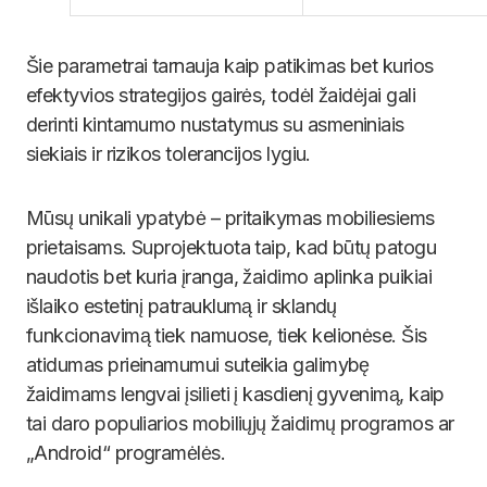
Šie parametrai tarnauja kaip patikimas bet kurios
efektyvios strategijos gairės, todėl žaidėjai gali
derinti kintamumo nustatymus su asmeniniais
siekiais ir rizikos tolerancijos lygiu.
Mūsų unikali ypatybė – pritaikymas mobiliesiems
prietaisams. Suprojektuota taip, kad būtų patogu
naudotis bet kuria įranga, žaidimo aplinka puikiai
išlaiko estetinį patrauklumą ir sklandų
funkcionavimą tiek namuose, tiek kelionėse. Šis
atidumas prieinamumui suteikia galimybę
žaidimams lengvai įsilieti į kasdienį gyvenimą, kaip
tai daro populiarios mobiliųjų žaidimų programos ar
„Android“ programėlės.