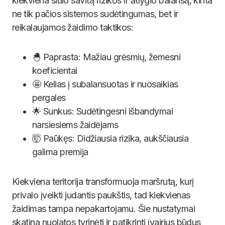
kiekviena siūlo savitą rizikos ir atlygio balansą, kinta
ne tik pačios sistemos sudėtingumas, bet ir
reikalaujamos žaidimo taktikos:
🐣 Paprasta: Mažiau grėsmių, žemesni
koeficientai
🤩 Kelias į subalansuotas ir nuosaikias
pergales
🌟 Sunkus: Sudėtingesni išbandymai
narsiesiems žaidėjams
🤯 Paūkęs: Didžiausia rizika, aukščiausia
galima premija
Kiekviena teritorija transformuoja maršrutą, kurį
privalo įveikti judantis paukštis, tad kiekvienas
žaidimas tampa nepakartojamu. Šie nustatymai
skatina nuolatos tyrinėti ir patikrinti įvairius būdus