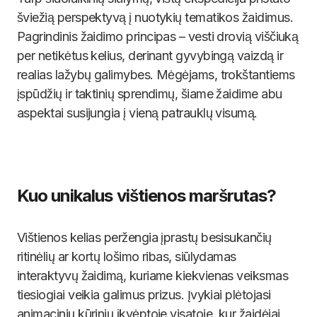
šviežią perspektyvą į nuotykių tematikos žaidimus.
Pagrindinis žaidimo principas – vesti drovią viščiuką
per netikėtus kelius, derinant gyvybingą vaizdą ir
realias lažybų galimybes. Mėgėjams, trokštantiems
įspūdžių ir taktinių sprendimų, šiame žaidime abu
aspektai susijungia į vieną patrauklų visumą.
Kuo unikalus vištienos maršrutas?
Vištienos kelias peržengia įprastų besisukančių
ritinėlių ar kortų lošimo ribas, siūlydamas
interaktyvų žaidimą, kuriame kiekvienas veiksmas
tiesiogiai veikia galimus prizus. Įvykiai plėtojasi
animacinių kūrinių įkvėptoje visatoje, kur žaidėjai