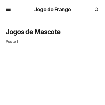
Jogo do Frango
Jogos de Mascote
Posto 1