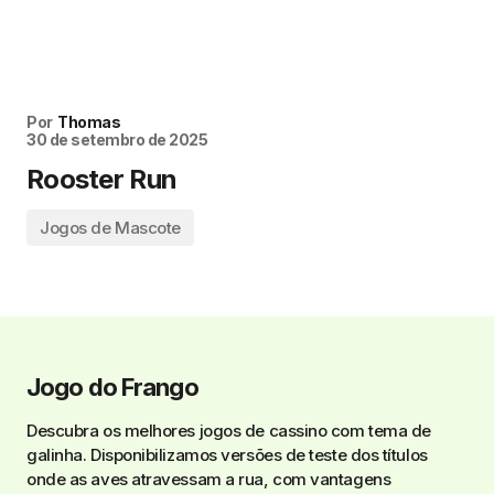
Por
Thomas
30 de setembro de 2025
Rooster Run
Jogos de Mascote
Jogo do Frango
Descubra os melhores jogos de cassino com tema de
galinha. Disponibilizamos versões de teste dos títulos
onde as aves atravessam a rua, com vantagens