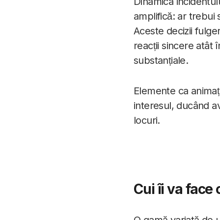
Dinamica incidentul
amplifică: ar trebui
Aceste decizii fulg
reacții sincere atât 
substanțiale.
Elemente ca animații
interesul, ducând av
locuri.
Cui îi va fac