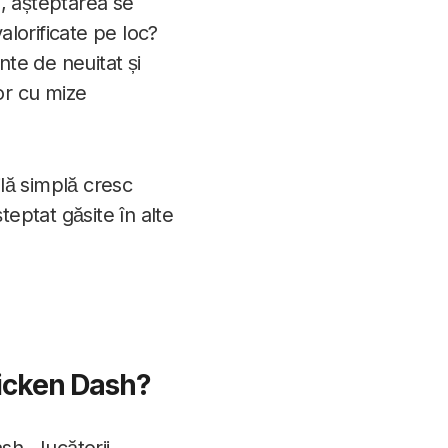
, așteptarea se
alorificate pe loc?
te de neuitat și
lor cu mize
ilă simplă cresc
teptat găsite în alte
hicken Dash?