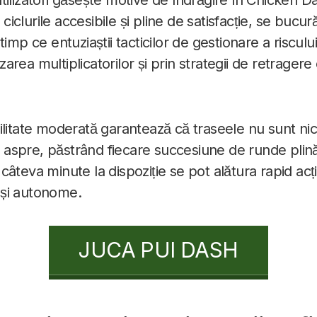
ilizatori găsește motive de îndrăgire în Chicken Da
 ciclurile accesibile și pline de satisfacție, se bucură
imp ce entuziaștii tacticilor de gestionare a riscului
mizarea multiplicatorilor și prin strategii de retrager
ilitate moderată garantează că traseele nu sunt nic
ea aspre, păstrând fiecare succesiune de runde plin
ar câteva minute la dispoziție se pot alătura rapid acți
și autonome.
JUCA PUI DASH