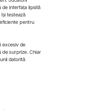
sh. Jucătorii
 de interfața lipsită
 își testează
e eficiente pentru
i excesiv de
ă de surprize. Chiar
unii datorită