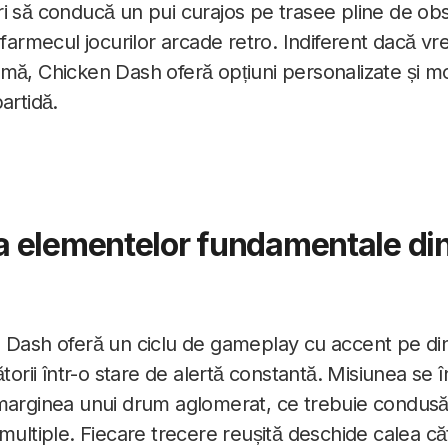
i să conducă un pui curajos pe trasee pline de o
 farmecul jocurilor arcade retro. Indiferent dacă vre
mă, Chicken Dash oferă opțiuni personalizate și 
artidă.
 elementelor fundamentale di
n Dash oferă un ciclu de gameplay cu accent pe di
torii într-o stare de alertă constantă. Misiunea se î
 marginea unui drum aglomerat, ce trebuie condusă
 multiple. Fiecare trecere reușită deschide calea 