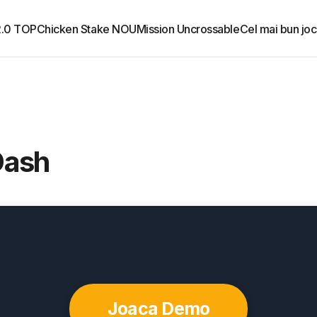
2.0 TOP
Chicken Stake NOU
Mission Uncrossable
Cel mai bun joc
Dash
Joaca Demo