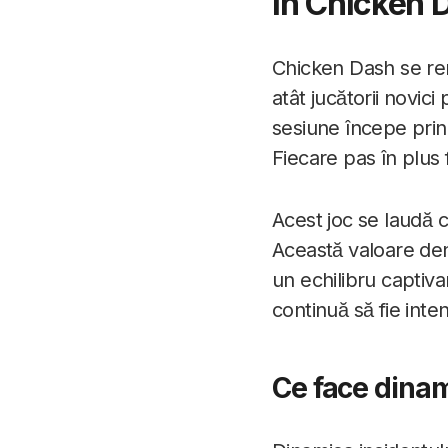
în Chicken 
Chicken Dash se rem
atât jucătorii novici
sesiune începe prin 
Fiecare pas în plus f
Acest joc se laudă c
Această valoare den
un echilibru captivan
continuă să fie inte
Ce face dinam